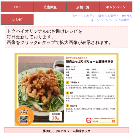
TOP
広告閲覧
店舗一覧
キャンペーン
「dポイント利用で、最大５％還元！」他1件を
レシピ
キャンペーンページに掲載中！
トクバイオリジナルのお助けレシピを
毎日更新しております。
画像をクリックorタップで拡大画像が表示されます。
豚肉たっぷりボリューム薬味サラダ